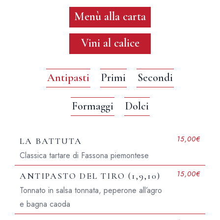
 Nostro Menù
Menù alla carta
 Nostra Cantina
Vini al calice
og
enota il Tavolo
Antipasti
Primi
Secondi
Via G. Matteotti, 23, 28021 Borgomaner
Lunedì: chiuso
Orari Cucina
Formaggi
Dolci
Martedì-Giovedì: 11.30-14.30 |
Martedì-Giovedì: 12.00-13.30 |
19.30-21.30
19.30-21.00
Venerdì e Sabato: 11.30-14.30 |
Venerdì e Sabato: 12.00-13.30 |
15,00€
LA BATTUTA
19.30-22.00
19.30-21.30
Classica tartare di Fassona piemontese
Domenica: 11.30-14.30
Domenica: 12.00-13.30
Contatti +39 0322 281
15,00€
ANTIPASTO DEL TIRO (1,9,10)
Whatsapp: +393405419
Tonnato in salsa tonnata, peperone all’agro
e bagna caoda