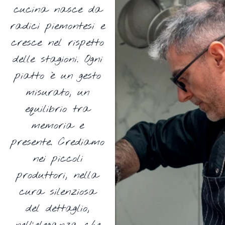
cucina nasce da
radici piemontesi e
cresce nel rispetto
delle stagioni. Ogni
piatto è un gesto
misurato, un
equilibrio tra
memoria e
presente. Crediamo
nei piccoli
produttori, nella
cura silenziosa
del dettaglio,
nell’eleganza che