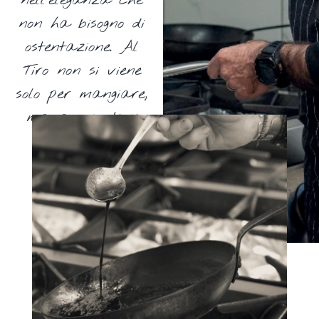
non ha bisogno di
ostentazione. Al
Tiro non si viene
solo per mangiare,
ma per sentirsi
accolti in un
luogo che ha
un’anima.